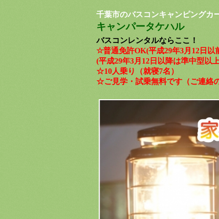
千葉市のバスコンキャンピングカ
キャンパータケハル
​​​​​​
バス
コンレンタルならここ！
☆普通免許OK(平成29年3月12日
(平成29年3月12日以降は準中型
☆10人乗り（就寝7名）
☆ご見学・試乗無料です（ご連絡