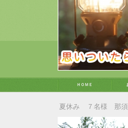
ＨＯＭＥ
夏休み ７名様 那