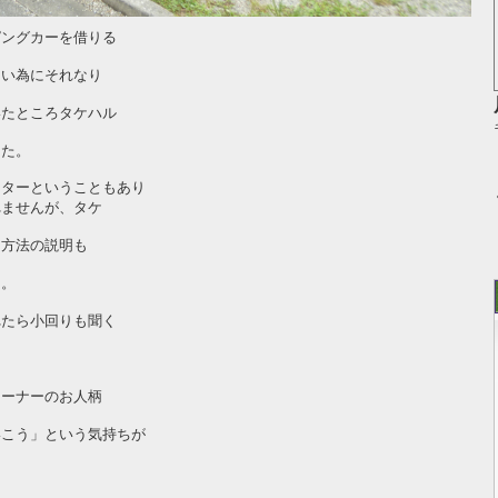
ピングカーを借りる
多い為にそれなり
いたところタケハル
した。
スターということもあり
れませんが、タケ
用方法の説明も
よ。
れたら小回りも聞く
。
オーナーのお人柄
いこう」という気持ちが