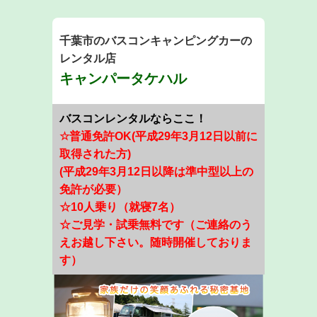
千葉市のバスコンキャンピングカーの
レンタル店
キャンパータケハル
​​​​​​
バス
コンレンタルならここ！
☆普通免許OK(平成29年3月12日以前に
取得された方)
(平成29年3月12日以降は準中型以上の
免許が必要）
☆10人乗り（就寝7名）
☆ご見学・試乗無料です（ご連絡のう
えお越し下さい。随時開催しておりま
す）