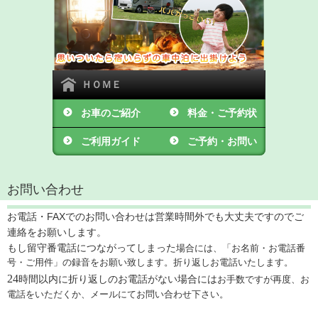
ＨＯＭＥ
お車のご紹介
料金・ご予約状
ご利用ガイド
況
ご予約・お問い
合わせ
お問い合わせ
お電話・FAXでのお問い合わせは営業時間外でも大丈夫ですのでご
連絡をお願いします。
もし留守番電話につながってしまった
場合には、「お名前・お電話番
号・ご用件」の録音を
お願い致します。折り返しお電話いたします。
24
時間以内に折り返しのお電話がない場合には
お手数ですが再度、お
電話をいただくか、メールにてお問い合わせ下さい。