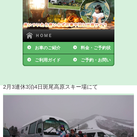
ＨＯＭＥ
お車のご紹介
料金・ご予約状
ご利用ガイド
況
ご予約・お問い
合わせ
2月3連休3泊4日斑尾高原スキー場にて