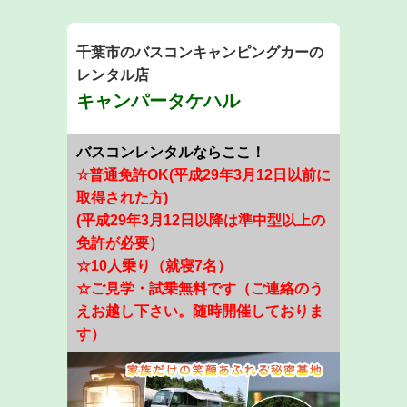
千葉市のバスコンキャンピングカーの
レンタル店
キャンパータケハル
​​​​​​
バス
コンレンタルならここ！
☆普通免許OK(平成29年3月12日以前に
取得された方)
(平成29年3月12日以降は準中型以上の
免許が必要）
☆10人乗り（就寝7名）
☆ご見学・試乗無料です（ご連絡のう
えお越し下さい。随時開催しておりま
す）