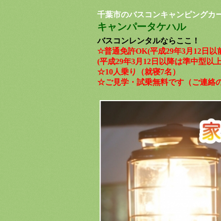
千葉市のバスコンキャンピングカ
キャンパータケハル
​​​​​​
バス
コンレンタルならここ！
☆普通免許OK(平成29年3月12日
(平成29年3月12日以降は準中型
☆10人乗り（就寝7名）
☆ご見学・試乗無料です（ご連絡