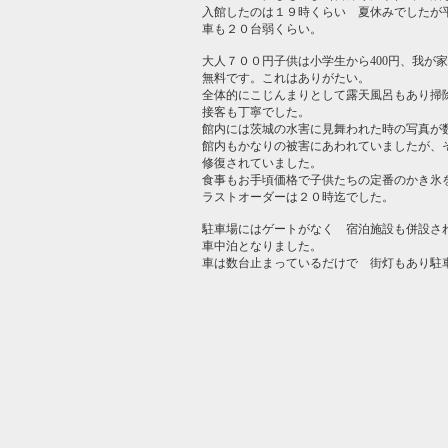
入館したのは１９時くらい 夏休みでしたが
車も２０台弱くらい。
大人７００円子供は小学生から400円、我が
無料です。これはありがたい。
全体的にこじんまりとして露天風呂もあり掃
接客も丁寧でした。
館内には茨城の水害に見舞われた時の写真が
館内もかなりの被害にあわれていましたが、
修復されていました。
食事もお手頃価格で子供たちの定番のかき氷
ラストオーダーは２０時迄でした。
駐車場にはゲートがなく 宿泊施設も併設さ
車中泊となりました。
車は数台止まっているだけで 街灯もあり駐