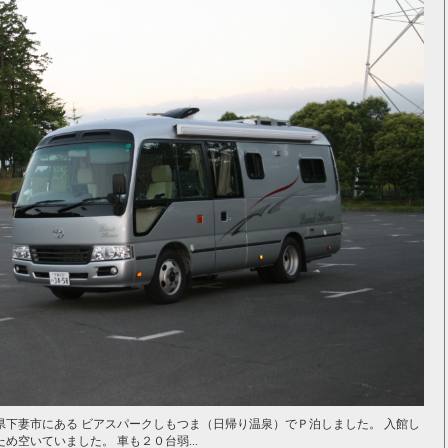
下妻市にある ビアスパークしもつま（日帰り温泉）でＰ泊しました。 入館し
空いていました。 車も２０台弱...