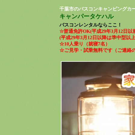
千葉市のバスコンキャンピングカ
キャンパータケハル
​​​​​​
バス
コンレンタルならここ！
☆普通免許OK(平成29年3月12日
(平成29年3月12日以降は準中型
☆10人乗り（就寝7名）
☆ご見学・試乗無料です（ご連絡